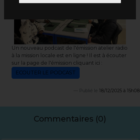
Un nouveau podcast de l'émission atelier radio
à la mission locale est en ligne ! Il est à écouter
sur la page de l'émission cliquant ici :
ECOUTER LE PODCAST
Publié le
18/12/2025 à 15h08
Commentaires (0)