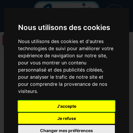
Nous utilisons des cookies
Retour à la liste des articles
Nous utilisons des cookies et d'autres
technologies de suivi pour améliorer votre
Un nouveau podcast de
expérience de navigation sur notre site,
pour vous montrer un contenu
l'émission atelier radio à
personnalisé et des publicités ciblées,
la mission locale est en
pour analyser le trafic de notre site et
pour comprendre la provenance de nos
ligne !
visiteurs.
J'accepte
Je refuse
Changer mes préférences